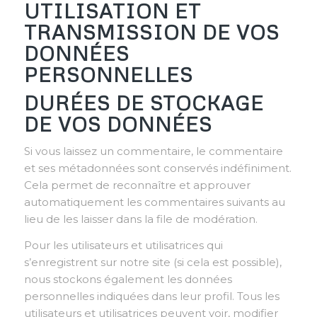
UTILISATION ET
TRANSMISSION DE VOS
DONNÉES
PERSONNELLES
DURÉES DE STOCKAGE
DE VOS DONNÉES
Si vous laissez un commentaire, le commentaire
et ses métadonnées sont conservés indéfiniment.
Cela permet de reconnaître et approuver
automatiquement les commentaires suivants au
lieu de les laisser dans la file de modération.
Pour les utilisateurs et utilisatrices qui
s’enregistrent sur notre site (si cela est possible),
nous stockons également les données
personnelles indiquées dans leur profil. Tous les
utilisateurs et utilisatrices peuvent voir, modifier